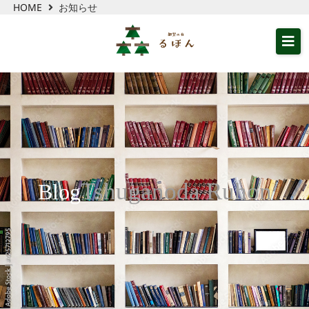
HOME
お知らせ
Tshuganoda
Ruhon
Blog